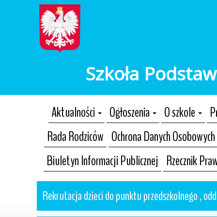
Szkoła Podstaw
Aktualności
Ogłoszenia
O szkole
P
Rada Rodziców
Ochrona Danych Osobowych
Biuletyn Informacji Publicznej
Rzecznik Pra
Rekrutacja dzieci do punktu przedszkolnego , odd