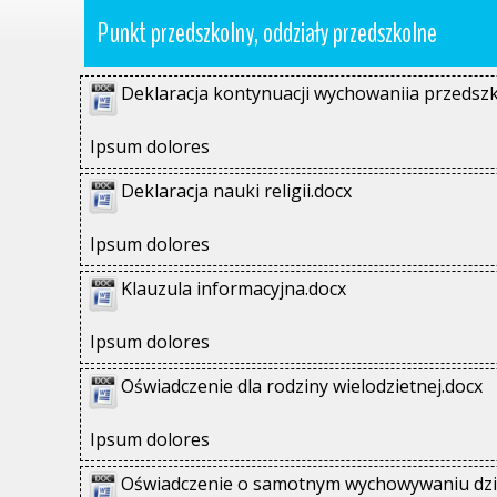
Punkt przedszkolny, oddziały przedszkolne
Deklaracja kontynuacji wychowaniia przedsz
Ipsum dolores
Deklaracja nauki religii.docx
Ipsum dolores
Klauzula informacyjna.docx
Ipsum dolores
Oświadczenie dla rodziny wielodzietnej.docx
Ipsum dolores
Oświadczenie o samotnym wychowywaniu dzi