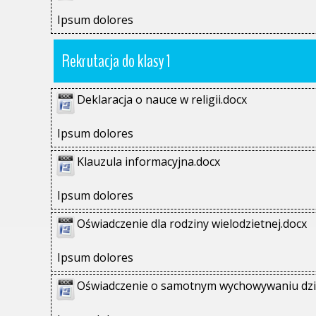
Ipsum dolores
Rekrutacja do klasy 1
Deklaracja o nauce w religii.docx
Ipsum dolores
Klauzula informacyjna.docx
Ipsum dolores
Oświadczenie dla rodziny wielodzietnej.docx
Ipsum dolores
Oświadczenie o samotnym wychowywaniu dzi