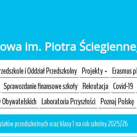
owa im. Piotra Ściegienn
rzedszkole i Oddział Przedszkolny
Projekty
Erasmus p
Sprawozdanie finansowe szkoły
Rekrutacja
Covid-19
w Obywatelskich
Laboratoria Przyszłości
Poznaj Polskę
ziałów przedszkolnych oraz klasy 1 na rok szkolny 2025/26