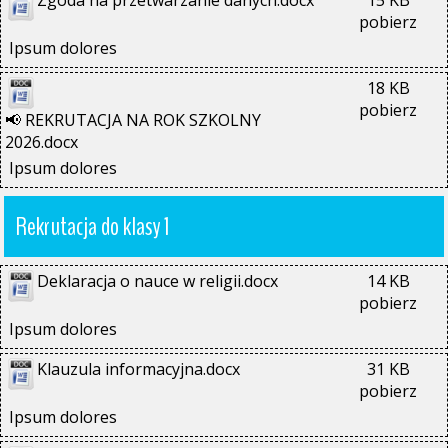
Zgoda na przetwarzanie danych.docx
15 KB
pobierz
Ipsum dolores
18 KB
pobierz
📢 REKRUTACJA NA ROK SZKOLNY 
2026.docx
Ipsum dolores
Rekrutacja do klasy 1
Deklaracja o nauce w religii.docx
14 KB
pobierz
Ipsum dolores
Klauzula informacyjna.docx
31 KB
pobierz
Ipsum dolores