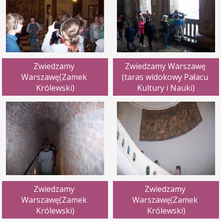
Zwiedzamy 
Zwiedzamy Warszawę 
Warszawę(Zamek 
(taras widokowy Pałacu 
Królewski)
Kultury i Nauki)
Zwiedzamy 
Zwiedzamy 
Warszawę(Zamek 
Warszawę(Zamek 
Królewski)
Królewski)