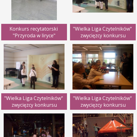
Konkurs recytatorski 
"Wielka Liga Czytelników" 
"Przyroda w liryce"
zwycięzcy konkursu
"Wielka Liga Czytelników" 
"Wielka Liga Czytelników" 
zwycięzcy konkursu
zwycięzcy konkursu