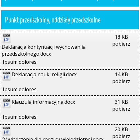
Punkt przedszkolny, oddziały przedszkolne
18 KB
pobierz
Deklaracja kontynuacji wychowaniia 
przedszkolnego.docx
Ipsum dolores
Deklaracja nauki religii.docx
14 KB
pobierz
Ipsum dolores
Klauzula informacyjna.docx
31 KB
pobierz
Ipsum dolores
20 KB
pobierz
Oświadczenie dla rodziny wielodzietnej.docx