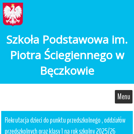
Szkoła Podstawowa im.
Piotra Ściegiennego w
Bęczkowie
Menu
Rekrutacja dzieci do punktu przedszkolnego , oddziałów 
przedszkolnych oraz klasy 1 na rok szkolny 2025/26