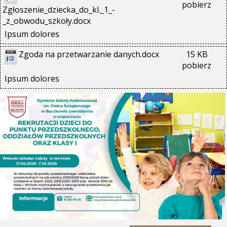
pobierz
Zgłoszenie_dziecka_do_kl._1_-
_z_obwodu_szkoły.docx
Ipsum dolores
Zgoda na przetwarzanie danych.docx
15 KB
pobierz
Ipsum dolores