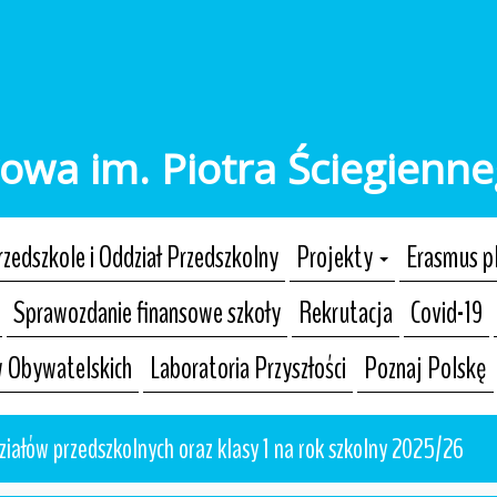
owa im. Piotra Ściegienn
rzedszkole i Oddział Przedszkolny
Projekty
Erasmus p
Sprawozdanie finansowe szkoły
Rekrutacja
Covid-19
w Obywatelskich
Laboratoria Przyszłości
Poznaj Polskę
ziałów przedszkolnych oraz klasy 1 na rok szkolny 2025/26