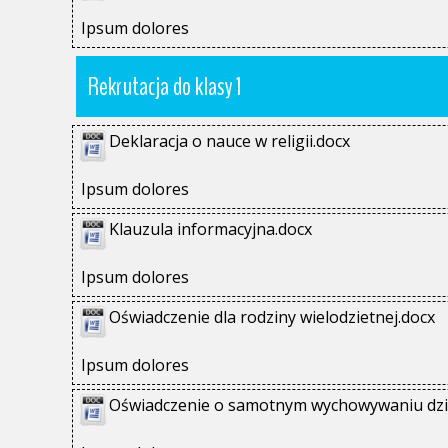
Ipsum dolores
Rekrutacja do klasy 1
Deklaracja o nauce w religii.docx
Ipsum dolores
Klauzula informacyjna.docx
Ipsum dolores
Oświadczenie dla rodziny wielodzietnej.docx
Ipsum dolores
Oświadczenie o samotnym wychowywaniu dzi