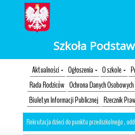
Szkoła Podstaw
Aktualności
Ogłoszenia
O szkole
P
Rada Rodziców
Ochrona Danych Osobowych
Biuletyn Informacji Publicznej
Rzecznik Pra
Rekrutacja dzieci do punktu przedszkolnego , odd