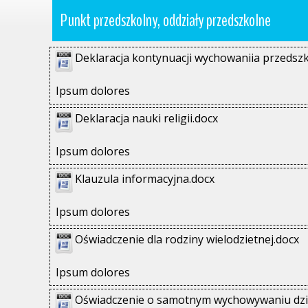
Punkt przedszkolny, oddziały przedszkolne
Deklaracja kontynuacji wychowaniia przedsz
Ipsum dolores
Deklaracja nauki religii.docx
Ipsum dolores
Klauzula informacyjna.docx
Ipsum dolores
Oświadczenie dla rodziny wielodzietnej.docx
Ipsum dolores
Oświadczenie o samotnym wychowywaniu dzi